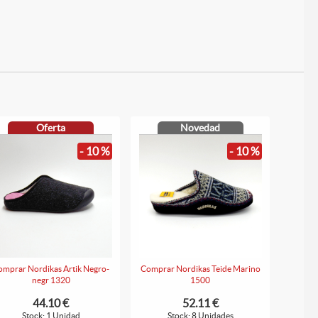
Oferta
Novedad
- 10 %
- 10 %
omprar Nordikas Artik Negro-
Comprar Nordikas Teide Marino
negr 1320
1500
44.10 €
52.11 €
Stock: 1 Unidad
Stock: 8 Unidades