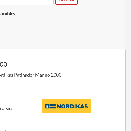
borables
000
ordikas Patinador Marino 2000