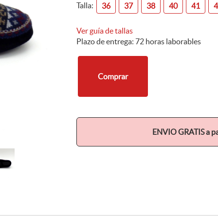
Talla:
36
37
38
40
41
Ver guía de tallas
Plazo de entrega: 72 horas laborables
Comprar
ENVIO GRATIS a par