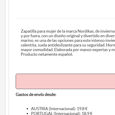
Zapatilla para mujer de la marca Nordikas, de invierno, cerrada, de lana por dentro
y por fuera, con un diseño original y divertido en diversos tonos predominando el
marino, es una de las opciones para este intenso invierno, es cómoda, ligera y muy
calentita, suela antideslizante para su seguridad. Hormas especiales para una
mayor comodidad. Elaborada por manos expertas y materiales de gran calidad.
Producto netamente español.
Gastos de envío desde:
AUSTRIA (Internacional): 19.8 €
PORTUGAL (Internacional): 18.9 €