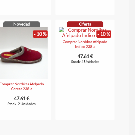
Novedad
Oferta
- 10 %
- 10 %
Comprar Nordikas Afelpado
Indico 238-a
47.61 €
Stock: 4 Unidades
Comprar Nordikas Afelpado
Cereza 238-a
47.61 €
Stock: 2 Unidades