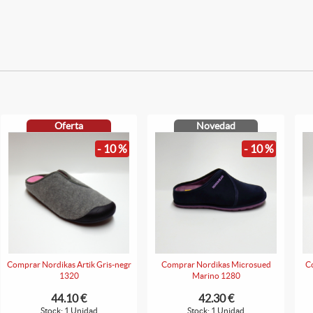
Oferta
Novedad
- 10 %
- 10 %
Comprar Nordikas Artik Gris-negr
Comprar Nordikas Microsued
C
1320
Marino 1280
44.10 €
42.30 €
Stock: 1 Unidad
Stock: 1 Unidad