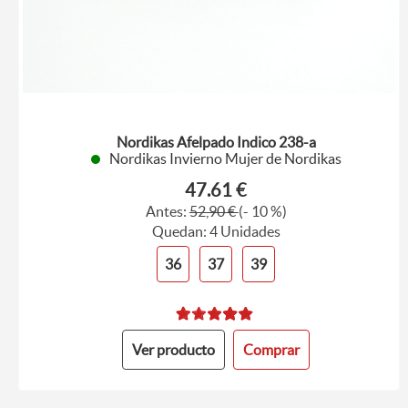
Nordikas Afelpado Indico 238-a
Nordikas Invierno Mujer de Nordikas
47.61 €
Antes:
52,90 €
(- 10 %)
Quedan: 4 Unidades
36
37
39
Ver producto
Comprar