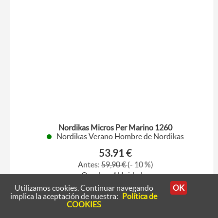
Nordikas Micros Per Marino 1260
Nordikas Verano Hombre de Nordikas
53.91 €
Antes:
59,90 €
(- 10 %)
Quedan: 4 Unidades
Utilizamos cookies. Continuar navegando
OK
44
45
implica la aceptación de nuestra:
Política de
COOKIES