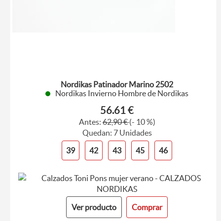
Nordikas Patinador Marino 2502
Nordikas Invierno Hombre de Nordikas
56.61 €
Antes:
62,90 €
(- 10 %)
Quedan: 7 Unidades
39
42
43
45
46
Ver producto
Comprar