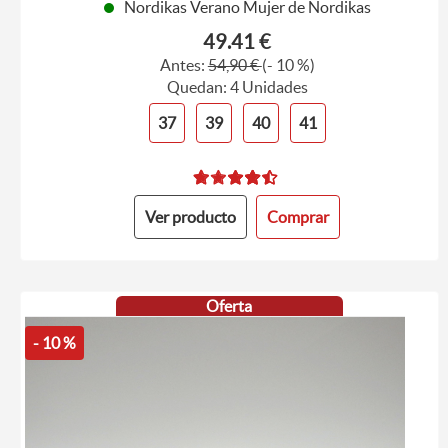
Nordikas Verano Mujer de Nordikas
49.41 €
Antes:
54,90 €
(- 10 %)
Quedan: 4 Unidades
37
39
40
41
Ver producto
Comprar
Oferta
- 10 %