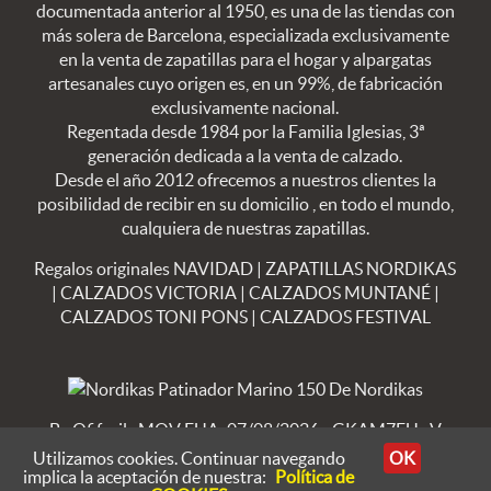
documentada anterior al 1950, es una de las tiendas con
más solera de Barcelona, especializada exclusivamente
en la venta de zapatillas para el hogar y alpargatas
artesanales cuyo origen es, en un 99%, de fabricación
exclusivamente nacional.
Regentada desde 1984 por la Familia Iglesias, 3ª
generación dedicada a la venta de calzado.
Desde el año 2012 ofrecemos a nuestros clientes la
posibilidad de recibir en su domicilio , en todo el mundo,
cualquiera de nuestras zapatillas.
Regalos originales NAVIDAD
|
ZAPATILLAS NORDIKAS
|
CALZADOS VICTORIA
|
CALZADOS MUNTANÉ
|
CALZADOS TONI PONS
|
CALZADOS FESTIVAL
By Ofifacil
· MOV FUA: 07/08/2026 - GKAM7FU · V
8.4.23
Utilizamos cookies. Continuar navegando
OK
implica la aceptación de nuestra:
Política de