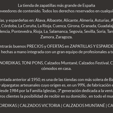
La tienda de zapatillas más grande de España
oveedores de contenido. Todos los derechos reservados en cualqu
as, y espardeñas en: Álava, Albacete, Alicante, Almería, Asturias, 
, Córdoba, La Coruña, La Rioja, Cuenca, Girona, Granada, Guadalaj
cia, Pontevedra, Rioja, La, Salamanca, Segovia, Sevilla, Soria, Tarr
Zamora, Zaragoza.
trarás buenos PRECIOS y OFERTAS en ZAPATILLAS Y ESPARDEÑA
s hechas a mano integrada con un gran equipo de profesionales a tu
 NORDIKAS, TONI PONS, Calzados Muntané, Calzados Festival, Calz
cómodos en casa.
ntada anterior al 1950, es una de las tiendas con más solera de B
 y alpargatas artesanales cuyo origen es, en un 99%, de fabricación
sde 1984 por la Familia Iglesias, 3ª generación dedicada a la vent
 clientes la posibilidad de recibir en su domicilio , en todo el mu
NORDIKAS
|
CALZADOS VICTORIA
|
CALZADOS MUNTANÉ
|
CA