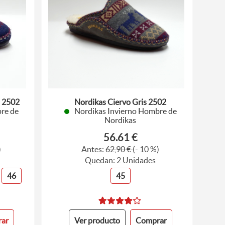
o 2502
Nordikas Ciervo Gris 2502
re de
Nordikas Invierno Hombre de
Nordikas
56.61 €
)
Antes:
62,90 €
(- 10 %)
Quedan: 2 Unidades
46
45
ar
Ver producto
Comprar