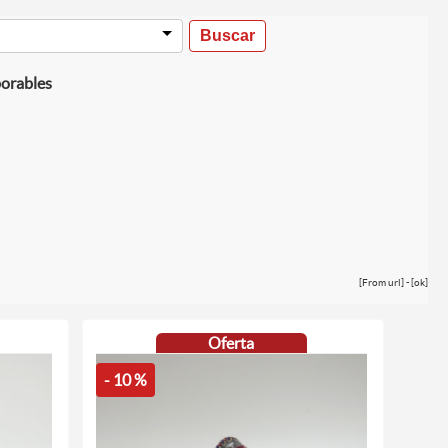
borables
[From url] - [ok]
Oferta
- 10 %