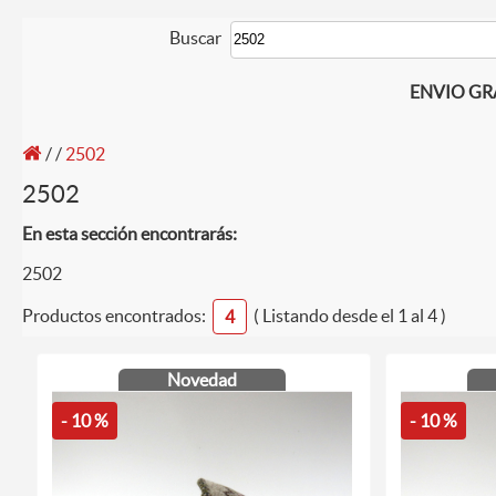
Buscar
ENVIO GRAT
/
/
2502
2502
En esta sección encontrarás:
2502
Productos encontrados:
( Listando desde el 1 al 4 )
4
Novedad
- 10 %
- 10 %