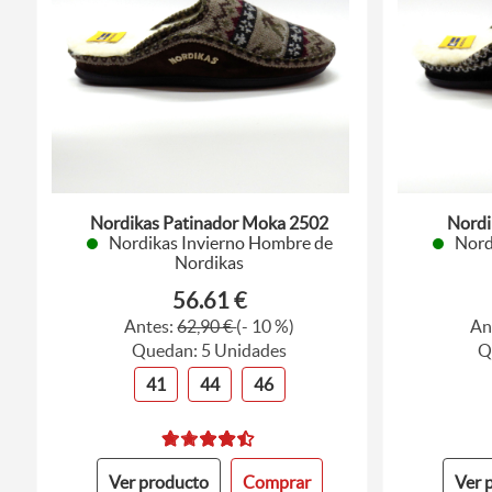
Nordikas Patinador Moka 2502
Nordi
Nordikas Invierno Hombre de
Nord
Nordikas
56.61 €
Antes:
62,90 €
(- 10 %)
An
Quedan: 5 Unidades
Q
41
44
46
Ver producto
Comprar
Ver 