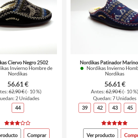
kas Ciervo Negro 2502
Nordikas Patinador Marin
ikas Invierno Hombre de
Nordikas Invierno Homb
Nordikas
Nordikas
56.61 €
56.61 €
tes:
62,90 €
(- 10 %)
Antes:
62,90 €
(- 10 %
uedan: 2 Unidades
Quedan: 7 Unidades
44
39
42
43
45
producto
Comprar
Ver producto
Compr