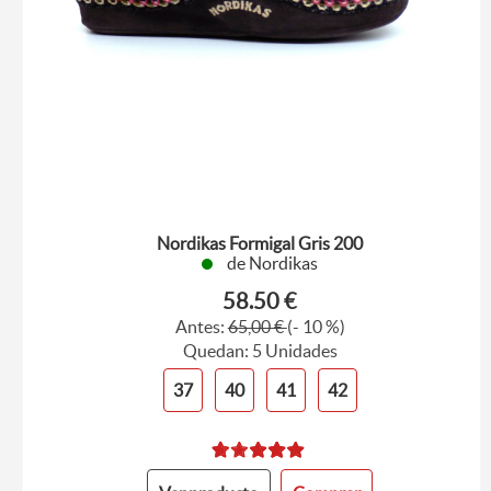
Nordikas Formigal Gris 200
de Nordikas
58.50 €
Antes:
65,00 €
(- 10 %)
Quedan: 5 Unidades
37
40
41
42