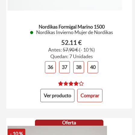
Nordikas Formigal Marino 1500
Nordikas Invierno Mujer de Nordikas
52.11 €
Antes:
57,90 €
(- 10 %)
Quedan: 7 Unidades
36
37
38
40
Ver producto
Comprar
Oferta
- 10 %