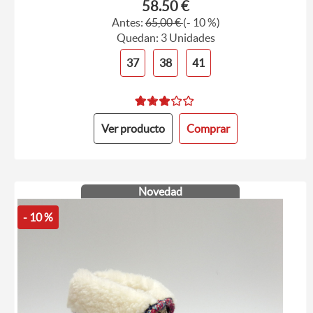
58.50 €
Antes:
65,00 €
(- 10 %)
Quedan: 3 Unidades
37
38
41
Ver producto
Comprar
Novedad
- 10 %