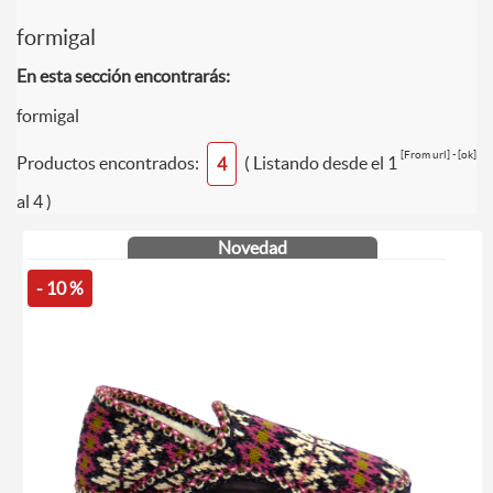
formigal
En esta sección encontrarás:
formigal
[From url] - [ok]
Productos encontrados:
( Listando desde el 1
4
al 4 )
Novedad
- 10 %