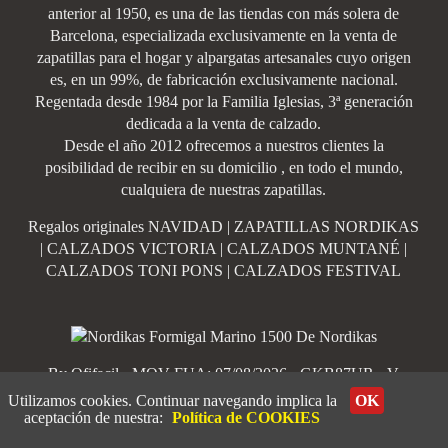
anterior al 1950, es una de las tiendas con más solera de
Barcelona, especializada exclusivamente en la venta de
zapatillas para el hogar y alpargatas artesanales cuyo origen
es, en un 99%, de fabricación exclusivamente nacional.
Regentada desde 1984 por la Familia Iglesias, 3ª generación
dedicada a la venta de calzado.
Desde el año 2012 ofrecemos a nuestros clientes la
posibilidad de recibir en su domicilio , en todo el mundo,
cualquiera de nuestras zapatillas.
Regalos originales NAVIDAD
|
ZAPATILLAS NORDIKAS
|
CALZADOS VICTORIA
|
CALZADOS MUNTANÉ
|
CALZADOS TONI PONS
|
CALZADOS FESTIVAL
By Ofifacil
· MOV FUA: 07/08/2026 - GKB87UR · V
8.4.23
Utilizamos cookies. Continuar navegando implica la
OK
aceptación de nuestra:
Política de COOKIES