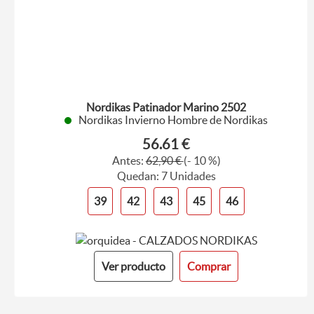
Nordikas Patinador Marino 2502
Nordikas Invierno Hombre de Nordikas
56.61 €
Antes:
62,90 €
(- 10 %)
Quedan: 7 Unidades
39
42
43
45
46
Ver producto
Comprar