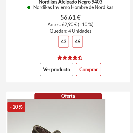
Nordikas Afelpado Negro 9403
Nordikas Invierno Hombre de Nordikas
56.61 €
Antes:
62,90 €
(- 10 %)
Quedan: 4 Unidades
43
46
Ver producto
Comprar
Oferta
- 10 %