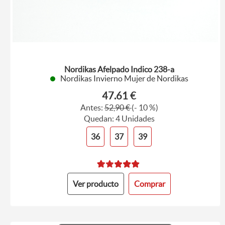
Nordikas Afelpado Indico 238-a
Nordikas Invierno Mujer de Nordikas
47.61 €
Antes:
52,90 €
(- 10 %)
Quedan: 4 Unidades
36
37
39
Ver producto
Comprar