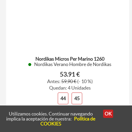
Nordikas Micros Per Marino 1260
Nordikas Verano Hombre de Nordikas
53.91 €
Antes:
59,90 €
(- 10 %)
Quedan: 4 Unidades
44
45
Utilizamos cookies. Continuar navegando
OK
implica la aceptación de nuestra:
Política de
COOKIES
Ver producto
Comprar