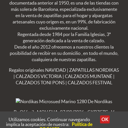
documentada anterior al 1950, es una de las tiendas con
más solera de Barcelona, especializada exclusivamente
en la venta de zapatillas para el hogar y alpargatas
artesanales cuyo origen es, en un 99%, de fabricación
exclusivamente nacional.
Regentada desde 1984 por la Familia Iglesias, 3ª
generación dedicada a la venta de calzado.
Desde el año 2012 ofrecemos a nuestros clientes la
posibilidad de recibir en su domicilio , en todo el mundo,
cualquiera de nuestras zapatillas.
Regalos originales NAVIDAD
|
ZAPATILLAS NORDIKAS
|
CALZADOS VICTORIA
|
CALZADOS MUNTANÉ
|
CALZADOS TONI PONS
|
CALZADOS FESTIVAL
By Ofifacil
· MOV FUA: 07/08/2026 - GKB7CTG · V
8.4.23
Utilizamos cookies. Continuar navegando
OK
implica la aceptación de nuestra:
Política de