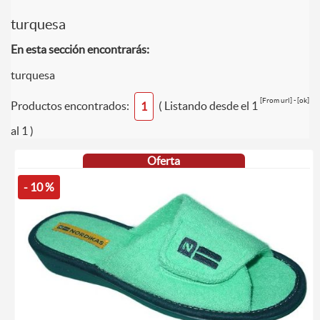
turquesa
En esta sección encontrarás:
turquesa
[From url] - [ok]
Productos encontrados:
( Listando desde el 1
1
al 1 )
Oferta
- 10 %