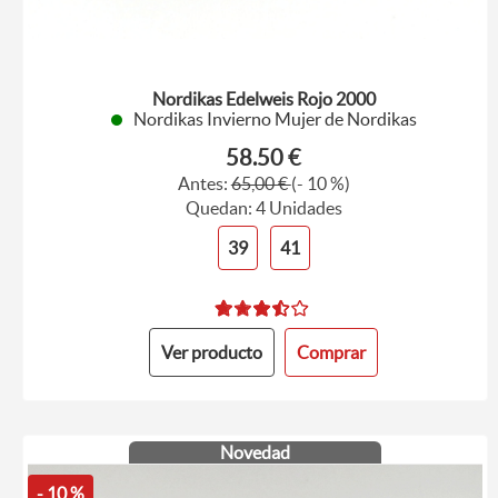
Nordikas Edelweis Rojo 2000
Nordikas Invierno Mujer de Nordikas
58.50 €
Antes:
65,00 €
(- 10 %)
Quedan: 4 Unidades
39
41
Ver producto
Comprar
Novedad
- 10 %