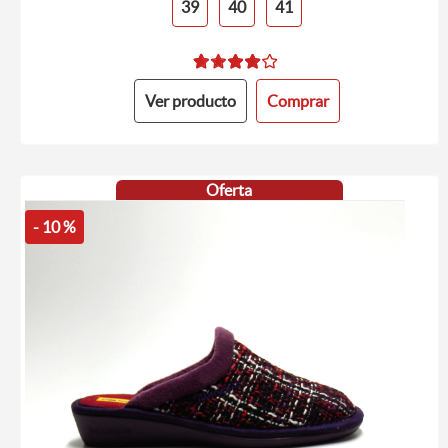
39
40
41
Ver producto
Comprar
Oferta
- 10 %