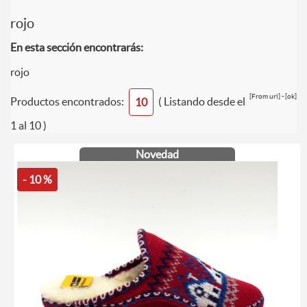
rojo
En esta sección encontrarás:
rojo
[From url] - [ok]
Productos encontrados:
( Listando desde el
10
1 al 10 )
Novedad
- 10 %