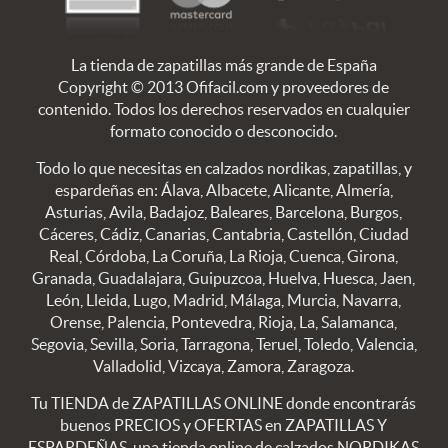
La tienda de zapatillas más grande de España
Copyright © 2013 Ofifacil.com y proveedores de
contenido. Todos los derechos reservados en cualquier
formato conocido o desconocido.
Todo lo que necesitas en calzados nordikas, zapatillas, y
espardeñas en: Álava, Albacete, Alicante, Almería,
Asturias, Avila, Badajoz, Baleares, Barcelona, Burgos,
Cáceres, Cádiz, Canarias, Cantabria, Castellón, Ciudad
Real, Córdoba, La Coruña, La Rioja, Cuenca, Girona,
Granada, Guadalajara, Guipuzcoa, Huelva, Huesca, Jaen,
León, Lleida, Lugo, Madrid, Málaga, Murcia, Navarra,
Orense, Palencia, Pontevedra, Rioja, La, Salamanca,
Segovia, Sevilla, Soria, Tarragona, Teruel, Toledo, Valencia,
Valladolid, Vizcaya, Zamora, Zaragoza.
Tu TIENDA de ZAPATILLAS ONLINE donde encontrarás
buenos PRECIOS y OFERTAS en ZAPATILLAS Y
ESPARDEÑAS, una tienda online de calzados NORDIKAS