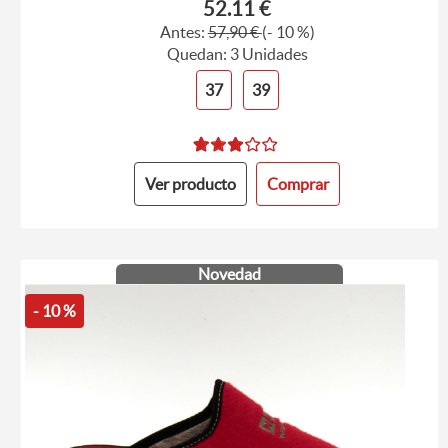
52.11 €
Antes:
57,90 €
(- 10 %)
Quedan: 3 Unidades
37
39
Ver producto
Comprar
Novedad
- 10 %