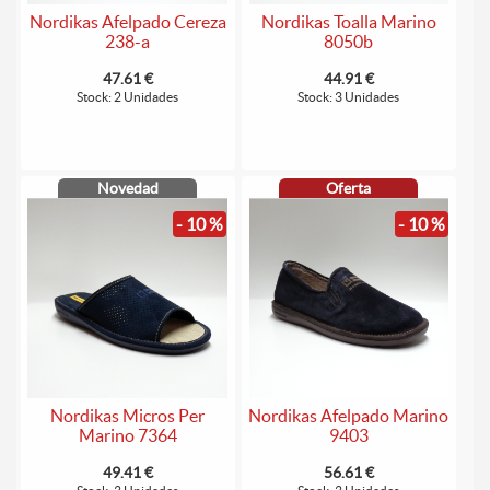
Nordikas Afelpado Cereza
Nordikas Toalla Marino
238-a
8050b
47.61 €
44.91 €
Stock: 2 Unidades
Stock: 3 Unidades
Novedad
Oferta
- 10 %
- 10 %
Nordikas Micros Per
Nordikas Afelpado Marino
Marino 7364
9403
49.41 €
56.61 €