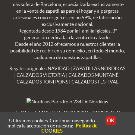
más solera de Barcelona, especializada exclusivamente
en la venta de zapatillas para el hogar y alpargatas
artesanales cuyo origen es, en un 99%, de fabricación
exclusivamente nacional.
Regentada desde 1984 por la Familia Iglesias, 3ª
generación dedicada a la venta de calzado.
Desde el año 2012 ofrecemos a nuestros clientes la
posibilidad de recibir en su domicilio , en todo el mundo,
cualquiera de nuestras zapatillas.
Regalos originales NAVIDAD
|
ZAPATILLAS NORDIKAS
|
CALZADOS VICTORIA
|
CALZADOS MUNTANÉ
|
CALZADOS TONI PONS
|
CALZADOS FESTIVAL
By Ofifacil
· MOV FUA: 10/06/2026 - GK9LPVC · V
8.4.23
Utilizamos cookies. Continuar navegando
OK
implica la aceptación de nuestra:
Política de
COOKIES