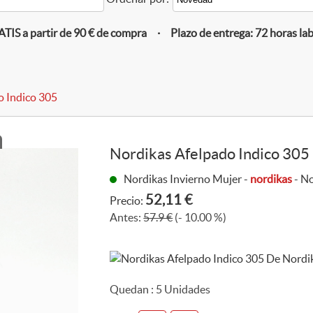
IS a partir de 90 € de compra · Plazo de entrega: 72 horas la
o Indico 305
Nordikas Afelpado Indico 305
Nordikas Invierno Mujer -
nordikas
- No
52,11 €
Precio:
Antes:
57.9 €
(- 10.00 %)
Quedan :
5
Unidades