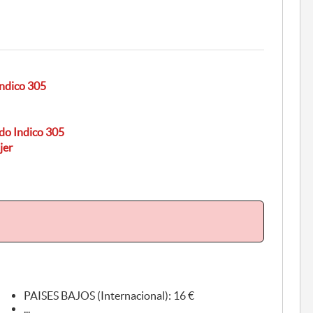
Indico 305
do Indico 305
jer
PAISES BAJOS (Internacional): 16 €
...