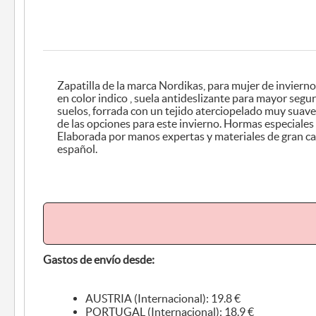
Zapatilla de la marca Nordikas, para mujer de invierno, cerradas , tejido afelpado,
en color indico , suela antideslizante para mayor seguridad, apta para todo tipo de
suelos, forrada con un tejido aterciopelado muy suave, cómoda y calentita, es una
de las opciones para este invierno. Hormas especiales para una mayor comodidad.
Elaborada por manos expertas y materiales de gran calidad. Producto n
español.
Gastos de envío desde:
AUSTRIA (Internacional): 19.8 €
PORTUGAL (Internacional): 18.9 €