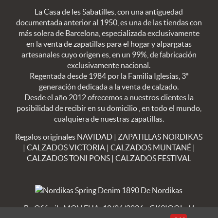
La Casa de les Sabatilles, con una antiguedad
documentada anterior al 1950, es una de las tiendas con
más solera de Barcelona, especializada exclusivamente
en la venta de zapatillas para el hogar y alpargatas
artesanales cuyo origen es, en un 99%, de fabricación
exclusivamente nacional.
Regentada desde 1984 por la Familia Iglesias, 3ª
generación dedicada a la venta de calzado.
Desde el año 2012 ofrecemos a nuestros clientes la
posibilidad de recibir en su domicilio , en todo el mundo,
cualquiera de nuestras zapatillas.
Regalos originales NAVIDAD
|
ZAPATILLAS NORDIKAS
|
CALZADOS VICTORIA
|
CALZADOS MUNTANÉ
|
CALZADOS TONI PONS
|
CALZADOS FESTIVAL
By Ofifacil
· MOV FUA: 10/06/2026 - GK9IOOL · V