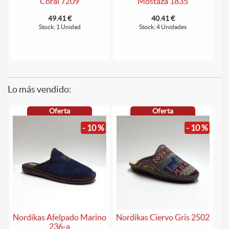
Coral 7209
Mostaza 1835
49.41 €
40.41 €
Stock: 1 Unidad
Stock: 4 Unidades
Lo más vendido:
Oferta
Oferta
- 10 %
- 10 %
Nordikas Afelpado Marino
Nordikas Ciervo Gris 2502
236-a