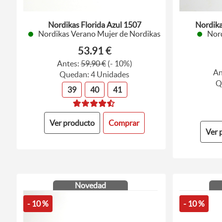
Nordikas Florida Azul 1507
Nordika
Nordikas Verano Mujer de Nordikas
Nor
53.91 €
Antes:
59,90 €
(- 10%)
An
Quedan: 4 Unidades
Q
39
40
41
Ver producto
Comprar
Ver 
Novedad
- 10 %
- 10 %