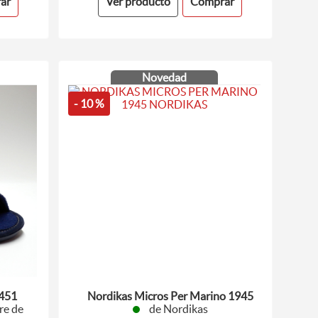
ar
Ver producto
Comprar
Novedad
- 10 %
5451
Nordikas Micros Per Marino 1945
re de
de Nordikas