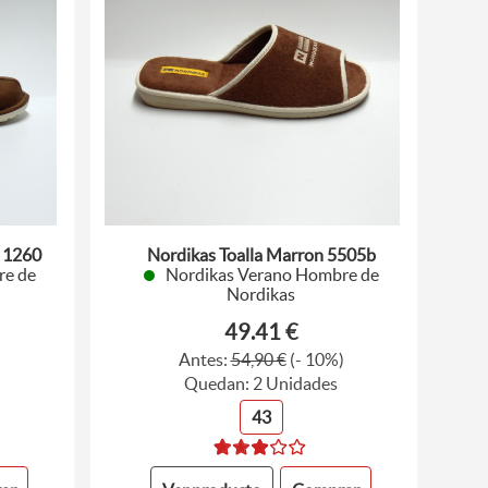
 1260
Nordikas Toalla Marron 5505b
re de
Nordikas Verano Hombre de
Nordikas
49.41 €
)
Antes:
54,90 €
(- 10%)
Quedan: 2 Unidades
43