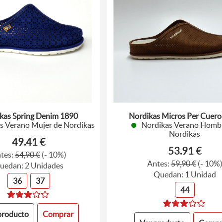
kas Spring Denim 1890
Nordikas Micros Per Cuero
s Verano Mujer de Nordikas
Nordikas Verano Homb
Nordikas
49.41 €
53.91 €
tes:
54,90 €
(- 10%)
Antes:
59,90 €
(- 10%
uedan: 2 Unidades
Quedan: 1 Unidad
36
37
44
producto
Comprar