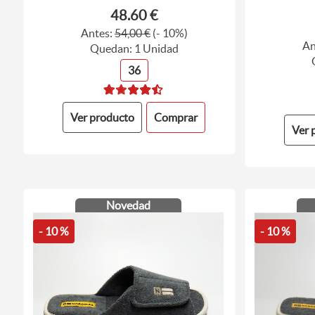
48.60 €
Antes:
54,00 €
(- 10%)
An
Quedan: 1 Unidad
36
Ver producto
Comprar
Ver 
Novedad
- 10 %
- 10 %