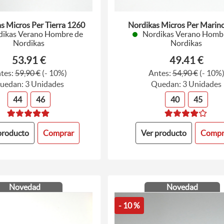
s Micros Per Tierra 1260
Nordikas Micros Per Marin
dikas Verano Hombre de
Nordikas Verano Homb
Nordikas
Nordikas
53.91 €
49.41 €
tes:
59,90 €
(- 10%)
Antes:
54,90 €
(- 10%
uedan: 3 Unidades
Quedan: 3 Unidades
44
46
40
45
producto
Comprar
Ver producto
Compr
Novedad
Novedad
- 10 %