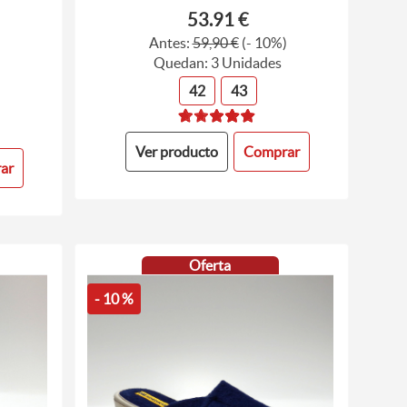
53.91 €
Antes:
59,90 €
(- 10%)
)
Quedan: 3 Unidades
42
43
Ver producto
Comprar
ar
Oferta
- 10 %