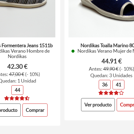
s Formentera Jeans 1511b
Nordikas Toalla Marino 8
dikas Verano Hombre de
Nordikas Verano Mujer de 
Nordikas
44.91 €
42.30 €
Antes:
49,90 €
(- 10%
tes:
47,00 €
(- 10%)
Quedan: 3 Unidades
Quedan: 1 Unidad
36
41
44
Ver producto
Compr
producto
Comprar