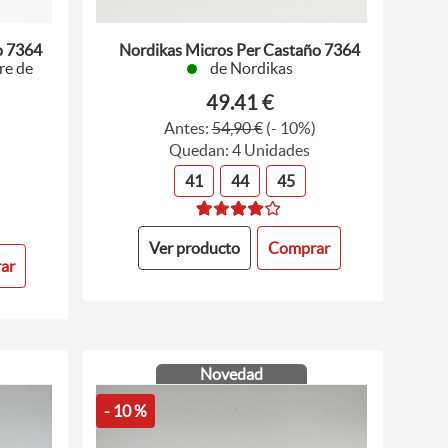
o 7364
Nordikas Micros Per Castaño 7364
re de
de Nordikas
49.41 €
Antes:
54,90 €
(- 10%)
)
Quedan: 4 Unidades
41
44
45
Ver producto
Comprar
ar
Novedad
- 10 %