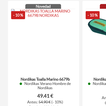
Novedad
- 10 %
- 10 %
Nordikas Toalla Marino 6679b
Nordika
Nordikas Verano Hombre de
Nordika
Nordikas
49.41 €
An
Antes:
54,90 €
(- 10%)