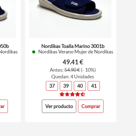
050b
Nordikas Toalla Marino 3001b
Nordikas
Nordikas Verano Mujer de Nordikas
49.41 €
)
Antes:
54,90 €
(- 10%)
Quedan: 4 Unidades
37
39
40
41
ar
Ver producto
Comprar