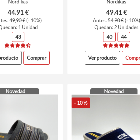
Nordikas
Nordikas
44.91 €
49.41 €
tes:
49,90 €
(- 10%)
Antes:
54,90 €
(- 10%
Quedan: 1 Unidad
Quedan: 2 Unidades
43
40
44
producto
Comprar
Ver producto
Compr
Novedad
Novedad
- 10 %